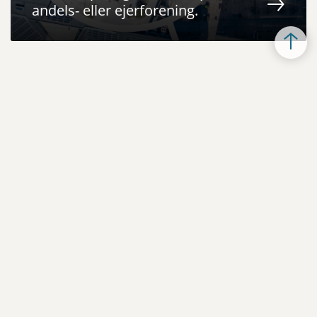
andels- eller ejerforening.
Grønne erhvervstilbud