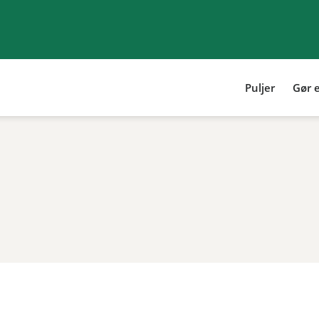
Puljer
Gør e