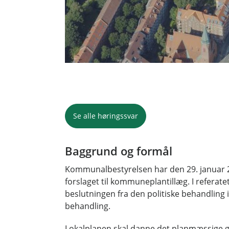
Se alle høringssvar
Baggrund og formål
Kommunalbestyrelsen har den 29. januar 20
forslaget til kommuneplantillæg. I referate
beslutningen fra den politiske behandling 
behandling.
Lokalplanen skal danne det planmæssige g