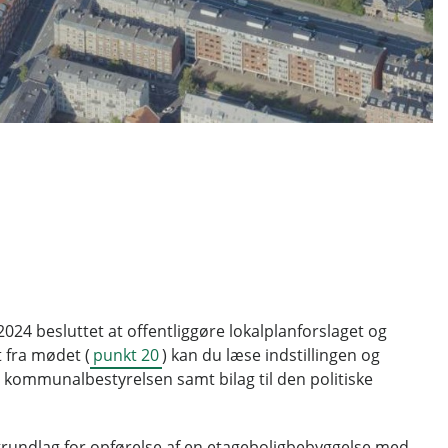
24 besluttet at offentliggøre lokalplanforslaget og
t fra mødet (
punkt 20
) kan du læse indstillingen og
i kommunalbestyrelsen samt bilag til den politiske
rundlag for opførelse af en etageboligbebyggelse med