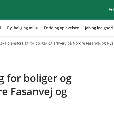
Er
d
By, bolig og miljø
Fritid og oplevelser
Job og ledighed
l
Lokalplansforslag for boliger og erhverv på Nordre Fasanvej og Nye
 for boliger og
re Fasanvej og