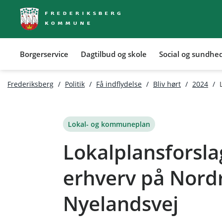
Borgerservice
Dagtilbud og skole
Social og sundhe
Tilbage ti
Frederiksberg
/
Politik
/
Få indflydelse
/
Bliv hørt
/
2024
/
Lokal- og kommuneplan
Lokalplansforslag
erhverv på Nord
Nyelandsvej