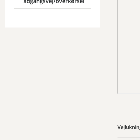
adgangsvej/overkørsel
Vejluknin