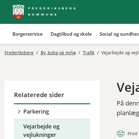
Borgerservice
Dagtilbud og skole
Social og sundhe
Tilbage til
Frederiksberg
/
By, bolig og miljø
/
Trafik
/
Vejarbejde og vej
Vej
Relaterede sider
På denne
Parkering
planlæg
Vejarbejde og
Print
vejlukninger