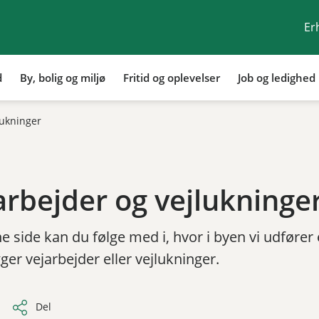
Er
d
By, bolig og miljø
Fritid og oplevelser
Job og ledighed
lukninger
arbejder og vejlukninge
 side kan du følge med i, hvor i byen vi udfører 
ger vejarbejder eller vejlukninger.
Del