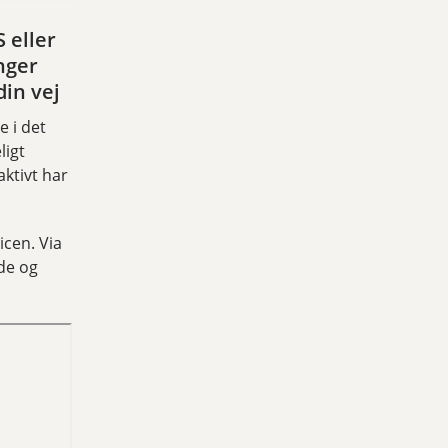
 eller
nger
din vej
e i det
ligt
aktivt har
icen. Via
de og