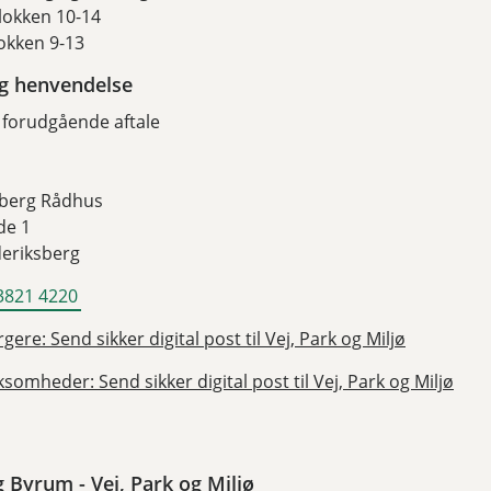
lokken 10-14
okken 9-13
ig henvendelse
 forudgående aftale
sberg Rådhus
de 1
deriksberg
3821 4220
gere: Send sikker digital post til Vej, Park og Miljø
ksomheder: Send sikker digital post til Vej, Park og Miljø
g Byrum - Vej, Park og Miljø