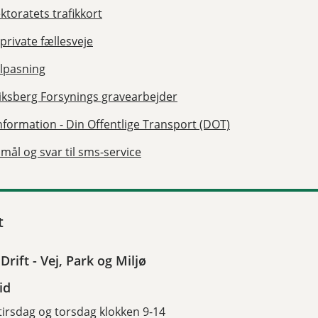
ktoratets trafikkort
private fællesveje
ilpasning
iksberg Forsynings gravearbejder
information - Din Offentlige Transport (DOT)
mål og svar til sms-service
t
Drift - Vej, Park og Miljø
id
irsdag og torsdag klokken 9-14