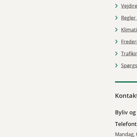
Vejdire
Regler 
Klimat
Freder
Trafik
Spørgs
Kontak
Byliv og 
Telefont
Mandag, t