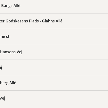
 Bangs Allé
er Godskesens Plads - Glahns Allé
ne sti
 Hansens Vej
j
berg Allé
vej