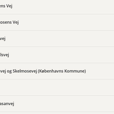
ens Vej
tosens Vej
vej
lsvej
vej og Skelmosevej (Københavns Kommune)
asanvej