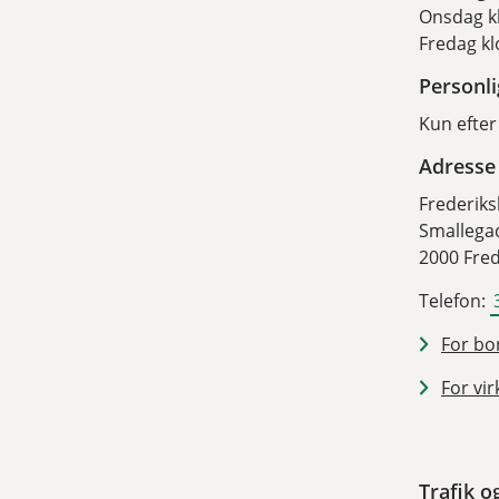
Onsdag k
Fredag kl
Personl
Kun efter
Adresse
Frederik
Smallega
2000 Fre
Telefon:
For bor
For vir
Trafik o