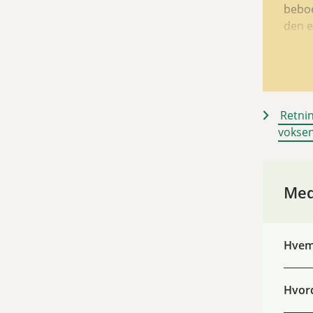
beboe
den e
Pårør
kræve
som p
info
Retnin
vokse
Du ka
pårør
voksn
Med
Vi ho
beboe
Hvem 
Hvord