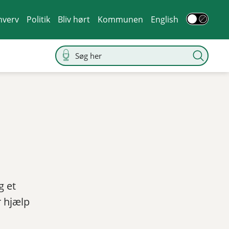
hverv
Politik
Bliv hørt
Kommunen
English
g et
r hjælp