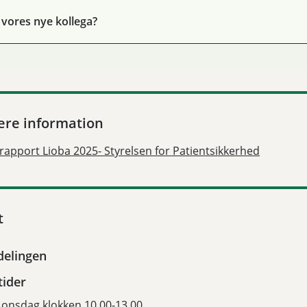
 vores nye kollega?
ere information
srapport Lioba 2025- Styrelsen for Patientsikkerhed
t
delingen
tider
onsdag klokken 10.00-13.00