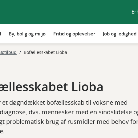
Er
d
By, bolig og miljø
Fritid og oplevelser
Job og ledighed
Tilbage til
Botilbud
/
Bofællesskabet Lioba
ællesskabet Lioba
r et døgndækket bofællesskab til voksne med
diagnose, dvs. mennesker med en sindslidelse o
gt problematisk brug af rusmidler med behov fo
te.