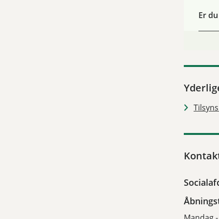
Er du
Yderlig
Tilsyn
Kontak
Socialaf
Åbnings
Mandag - 