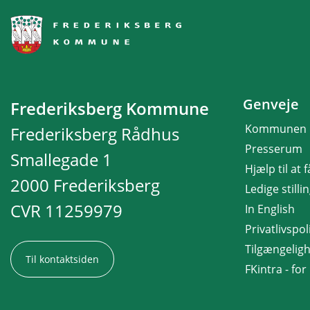
Genveje
Frederiksberg Kommune
Kommunen
Frederiksberg Rådhus
Presserum
Smallegade 1
Hjælp til at 
2000 Frederiksberg
Ledige stilli
CVR 11259979
In English
Privatlivspoli
Tilgængelig
Til kontaktsiden
FKintra - fo