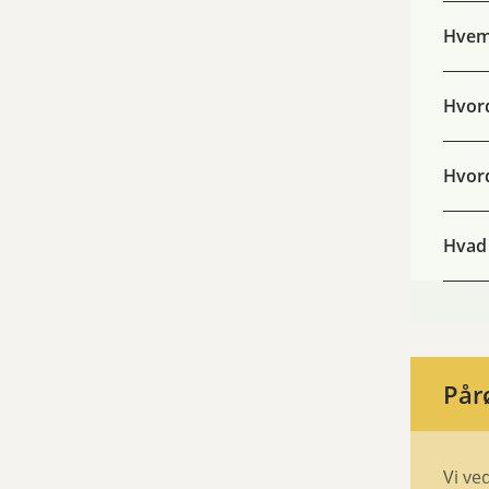
Hvem
Hvord
Hvord
Hvad 
Pår
Vi ve