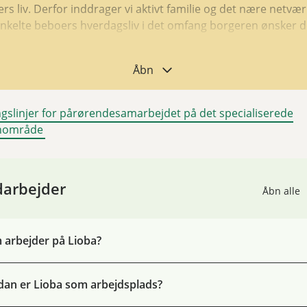
rs liv. Derfor inddrager vi aktivt familie og det nære netvær
nkelte beboers hverdagsliv i det omfang borgeren ønsker 
ende er altid velkommen til at få en snak med personalet, 
Åbn
r det samtykke fra beboeren, hvad der må tales om med di
årørende. Som pårørende kan du altid få generelle
rmationer.
gslinjer for pårørendesamarbejdet på det specialiserede
nområde
n læse mere om forventninger i pjecen ”retningslinjer for
endesamarbejdet på det specialiserede socialområde for
e”. Se link herunder.
arbejder
Åbn alle
lder også netværksmøder med det nære netværk såfremt a
ren ønsker at et sådan skal finde sted.
arbejder på Lioba?
an er Lioba som arbejdsplads?