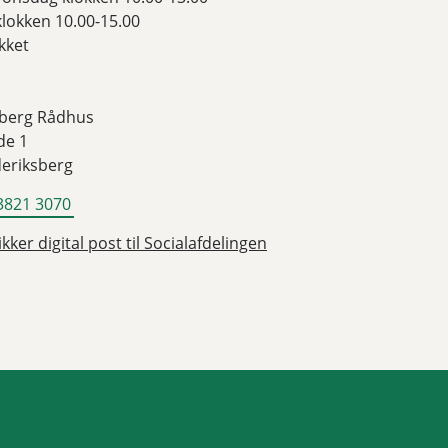
lokken 10.00-15.00
kket
sberg Rådhus
de 1
deriksberg
3821 3070
kker digital post til Socialafdelingen