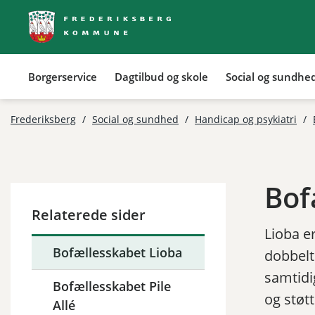
Borgerservice
Dagtilbud og skole
Social og sundhe
Frederiksberg
/
Social og sundhed
/
Handicap og psykiatri
/
Bof
Relaterede sider
Lioba e
Bofællesskabet Lioba
dobbelt
samtidi
Bofællesskabet Pile
og støt
Allé