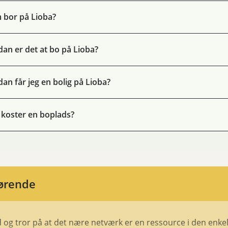
 bor på Lioba?
an er det at bo på Lioba?
an får jeg en bolig på Lioba?
koster en boplads?
ørende
d og tror på at det nære netværk er en ressource i den enke