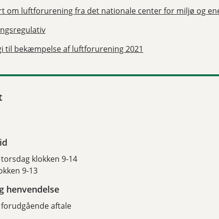
t om luftforurening fra det nationale center for miljø og en
gsregulativ
gi til bekæmpelse af luftforurening 2021
t
id
torsdag klokken 9-14
okken 9-13
ig henvendelse
 forudgående aftale