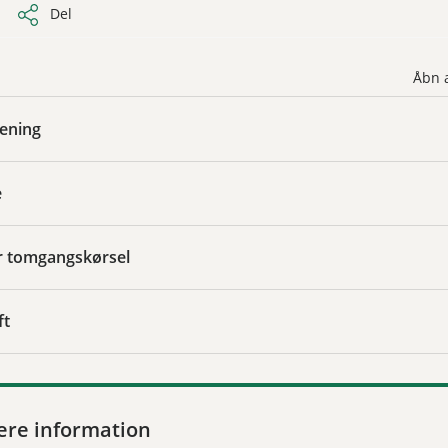
Del
Åbn a
rening
e
or tomgangskørsel
ft
ere information