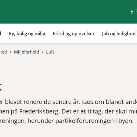
Er
d
By, bolig og miljø
Fritid og oplevelser
Job og ledighed
Tilbage til
ghed
/
Miljøforhold
/
Luft
t
er blevet renere de senere år. Læs om blandt and
nen på Frederiksberg. Det er et tiltag, der skal m
ureningen, herunder partikelforureningen i byen.