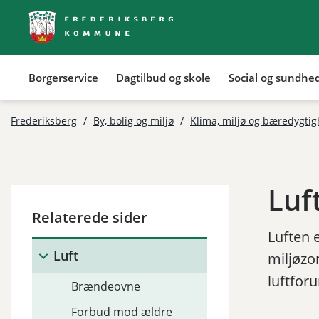
Borgerservice
Dagtilbud og skole
Social og sundhe
Frederiksberg
/
By, bolig og miljø
/
Klima, miljø og bæredygti
Luf
Relaterede sider
Luften 
Luft
miljøzo
luftfor
Brændeovne
Forbud mod ældre