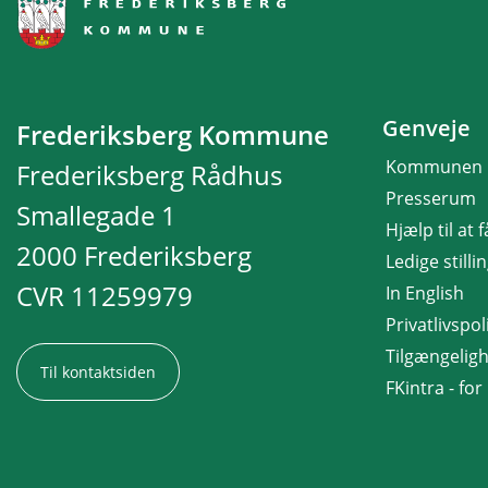
Genveje
Frederiksberg Kommune
Kommunen
Frederiksberg Rådhus
Presserum
Smallegade 1
Hjælp til at 
2000 Frederiksberg
Ledige stilli
CVR 11259979
In English
Privatlivspoli
Tilgængelig
Til kontaktsiden
FKintra - fo