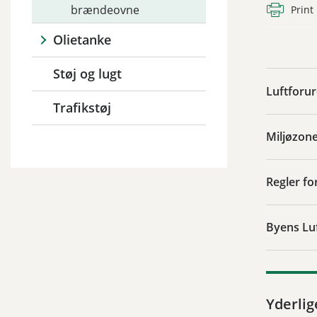
brændeovne
Print
Olietanke
Støj og lugt
Luftforu
Trafikstøj
Miljøzon
Regler f
Byens Lu
Yderlig