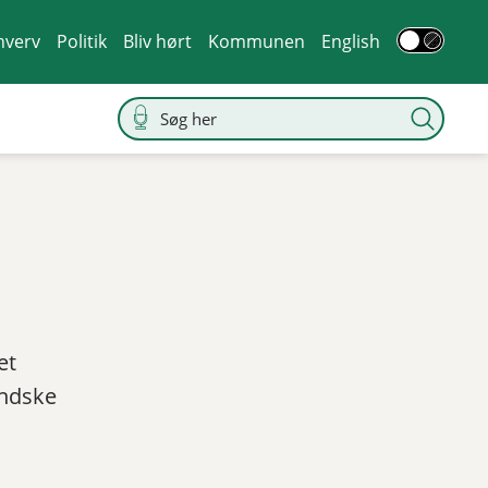
hverv
Politik
Bliv hørt
Kommunen
English
et
indske