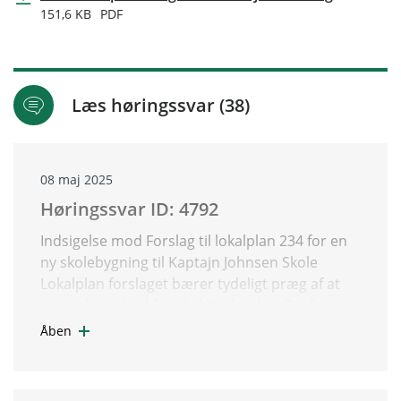
151,6 KB
PDF
Læs høringssvar (38)
08 maj 2025
Høringssvar ID: 4792
Indsigelse mod Forslag til lokalplan 234 for en
ny skolebygning til Kaptajn Johnsen Skole
Lokalplan forslaget bærer tydeligt præg af at
være skrevet ud fra et skitseforslag. Derfor
kommer lokalplanen til at virke som en
Åben
blanding af blandt andet funktionsønsker,
oplistning af BR18 krav og en historisk
indflyvning til lokalområdet. Der bliver stort set