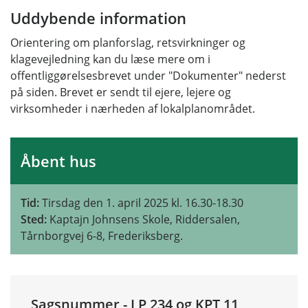
Uddybende information
Orientering om planforslag, retsvirkninger og
klagevejledning kan du læse mere om i
offentliggørelsesbrevet under "Dokumenter" nederst
på siden. Brevet er sendt til ejere, lejere og
virksomheder i nærheden af lokalplanområdet.
Åbent hus
Tid:
Tirsdag den 1. april 2025 kl. 16.30-18.30
Sted:
Kaptajn Johnsens Skole, Riddersalen,
Tårnborgvej 6-8, Frederiksberg.
Sagsnummer - LP 234 og KPT 11